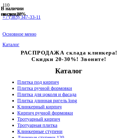
В наличии
В наличии
В наличии
В наличии
В наличии
В наличии
скидка 20%
скидка 20%
на складе
на складе
на складе
на складе
+7 (383) 347-33-11
Основное меню
Каталог
РАСПРОДАЖА склада клинкера!
Скидки 20-30%! Звоните!
Каталог
Плитка под кирпич
Плитка ручной формовки
Плитка для цоколя и фасада
Плитка длинная ригель long
Клинкерный кирпич
Кирпич ручной формовки
Тротуарный кирпич
Тротуарная плитка
Клинкерные ступени
Длинные ступени 120