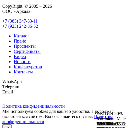
CopyRight © 2005 – 2026
ООО «Аркада»
+7 (383) 347-33-11
+7 (923) 242-86-52
Каталог
Прайс
Проспекты
Сертификаты
Видео
Новости
Конфигуратор
Контакты
WhatsApp
Telegram
Email
Политика конфиденциальности
Мы используем cookies для вашего удобства. Продолжая
АКЦИЯ 20%
АКЦИЯ 20%
пользоваться сайтом, Вы соглашаетесь с этим.
Политика
Anthracite Mate
Mix Mate
конфиденциальности
TERRALONG
TERRALONG
White Mate
Pearl Mate
Anthracite Mate
Mix Mate
Ok