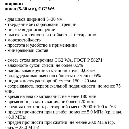
широких
швов (5-30 мм), CG2WA
▪ для швов шириной 5–30 мм
▪ твердение без образования трещин
▪ низкое водопоглощение
▪ высокая прочность и стойкость к истиранию
▪ морозостойкость
▪ простота и удобство в применении
▪ минеральный состав
▪ смесь сухая затирочная CG2 WA, ГОСТ Р 58271
▪ влажность сухой смеси: не более 0,5%
▪ наибольшая крупность заполнителя: 0,63 мм
▪ водоудерживающая способность: не менее 95%
▪ подвижность растворной смеси: 150 ± 20 мм
▪ сохранямость первоначальной подвижности: не менее 75
мин.
▪ время начала схватывания: не менее 180 мин.
▪ время конца схватывания: не более 720 мин.
▪ средняя плотность растворной смеси: 2000 ± 100 кг/м3
▪ предел прочности при изгибе: не менее 5,0 МПа (ср. знач.
~ 6,0 МПа)
▪ предел прочности при сжатии: не менее 20,0 МПа (ср.
знач. ~ 28,0 МПа)