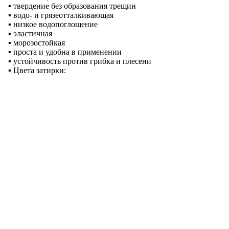
▪ твердение без образования трещин
▪ водо- и грязеотталкивающая
▪ низкое водопоглощение
▪ эластичная
▪ морозостойкая
▪ проста и удобна в применении
▪ устойчивость против грибка и плесени
▪ Цвета затирки: