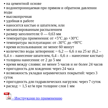
▪ на цементной основе
▪ водонепроницаемая при прямом и обратном давлении
воды
▪ высокопрочная
▪ удобная в работе
▪ наносится кистью и шпателем, или
▪ механизированным распылением
▪ размер заполнителя: 0 — 0,63 мм
▪ температура применения: от +5°С до +30°С
▪ температура эксплуатации: от -30°С до +90°С
▪ время использования: не менее 60 минут
▪ количество воды затворения: ~ 6,2 — 6,6 л на 25 кг (6,2 –
6,4 л – нанесение шпателем, 6,4 – 6,6 л – нанесение кистью)
▪ толщина нанесения: от 2 до 5 мм
▪ время между слоями: не менее 5 часов и не более 24 часов
▪ пригодность для хождения: через 24 часа
▪ возможность укладки керамических покрытий: через 3
суток
▪ пригодность для гидравлических нагрузок: через 7 суток
▪ расход: ~ 1,5 кг/м при толщине слоя 1 мм
- Инструкция по применению