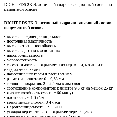
DICHT FDS 2K Эластичный гидроизоляционный состав на
цементной основе
DICHT FDS 2K Эластичный гидроизоляционный состав
на цементной основе
▪ высокая водонепроницаемость
▪ постоянная эластичность
▪ высокая трещиностойкость
▪ высокая адгезия к основанию
▪ паропроницаемость
▪ морозостойкость
▪ совместимость с покрытиями из керамики, мозаики и
натурального камня
▪ нанесение шпателем и распылением
▪ размер заполнителя: 0 – 0,63 мм
▪ толщина покрытия: 2 – 2,5 мм в два слоя
▪ соотношение компонентов: канистра 9,5 кг на мешок 25 кг
▪ жизнеспособность смеси: ~ 60 минут
▪ плотность: ~ 1,6 г/см
▪ время между слоями: 3-4 часа
▪ Паропроницаемость, μ: ~ 3400
▪ укладка керамического покрытия: через 3 суток
▪ водные нагрузки: минимум через 7 суток