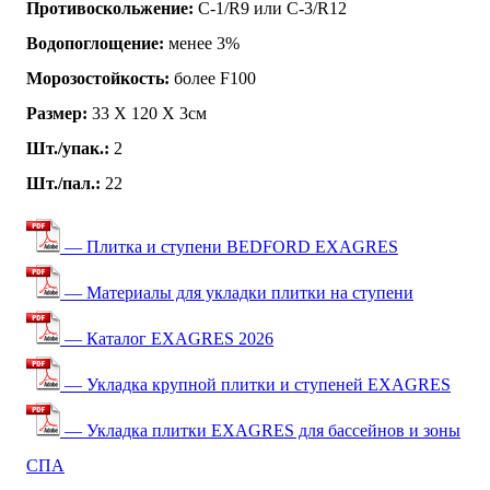
Противоскольжение:
C-1/R9 или C-3/R12
Водопоглощение:
менее 3%
Морозостойкость:
более F100
Размер:
33 Х 120 Х 3см
Шт./упак.:
2
Шт./пал.:
22
— Плитка и ступени BEDFORD EXAGRES
— Материалы для укладки плитки на ступени
— Каталог EXAGRES 2026
— Укладка крупной плитки и ступеней EXAGRES
— Укладка плитки EXAGRES для бассейнов и зоны
СПА