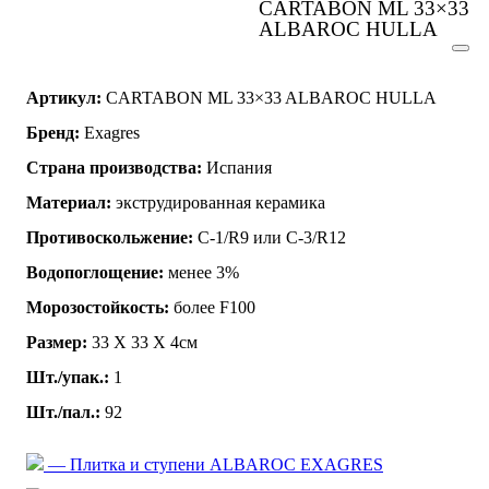
CARTABON ML 33×33
ALBAROC HULLA
Артикул:
CARTABON ML 33×33 ALBAROC HULLA
Бренд:
Exagres
Страна производства:
Испания
Материал:
экструдированная керамика
Противоскольжение:
C-1/R9 или C-3/R12
Водопоглощение:
менее 3%
Морозостойкость:
более F100
Размер:
33 Х 33 Х 4см
Шт./упак.:
1
Шт./пал.:
92
— Плитка и ступени ALBAROC EXAGRES